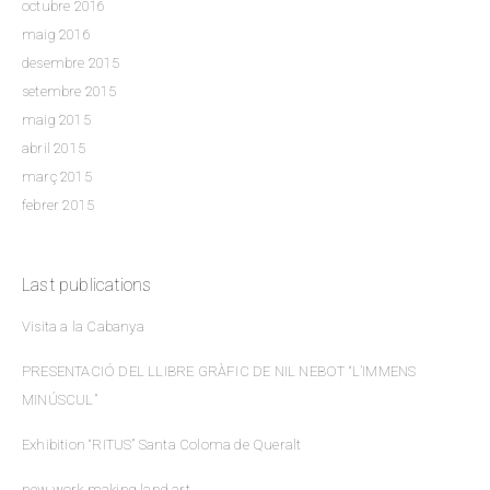
octubre 2016
maig 2016
desembre 2015
setembre 2015
maig 2015
abril 2015
març 2015
febrer 2015
Last publications
Visita a la Cabanya
PRESENTACIÓ DEL LLIBRE GRÀFIC DE NIL NEBOT “L’IMMENS
MINÚSCUL”
Exhibition “RITUS” Santa Coloma de Queralt
new work making land art