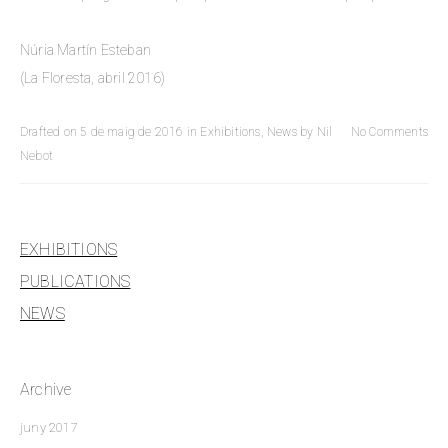
Núria Martín Esteban
(La Floresta, abril 2016)
Drafted on
5 de maig de 2016
in
Exhibitions
,
News
by
Nil
No Comments
Nebot
EXHIBITIONS
PUBLICATIONS
NEWS
Archive
juny 2017