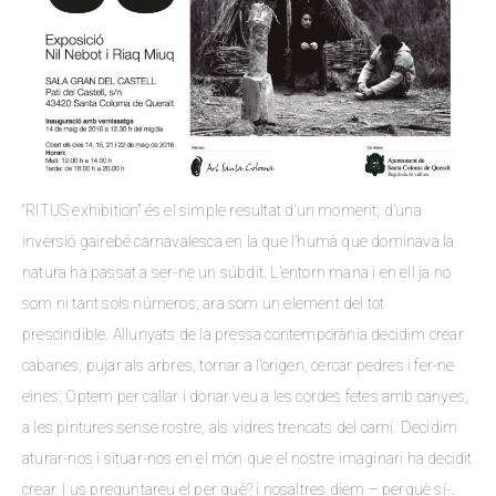
“RITUS exhibition” és el simple resultat d’un moment; d’una
inversió gairebé carnavalesca en la que l’humà que dominava la
natura ha passat a ser-ne un súbdit. L’entorn mana i en ell ja no
som ni tant sols números; ara som un element del tot
prescindible. Allunyats de la pressa contemporània decidim crear
cabanes, pujar als arbres, tornar a l’origen, cercar pedres i fer-ne
eines. Optem per callar i donar veu a les cordes fetes amb canyes,
a les pintures sense rostre, als vidres trencats del camí. Decidim
aturar-nos i situar-nos en el món que el nostre imaginari ha decidit
crear. I us preguntareu el per què? i nosaltres diem – perquè sí-.