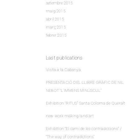
setembre 2015
maig 2015
abril 2015
març 2015
febrer 2015
Last publications
Visita a la Cabanya
PRESENTACIÓ DEL LLIBRE GRÀFIC DE NIL
NEBOT “L’IMMENS MINÚSCUL”
Exhibition “RITUS” Santa Coloma de Queralt
new work making land art
Exhibition “El camí de les contradiccions” /
“The way of contradictions”