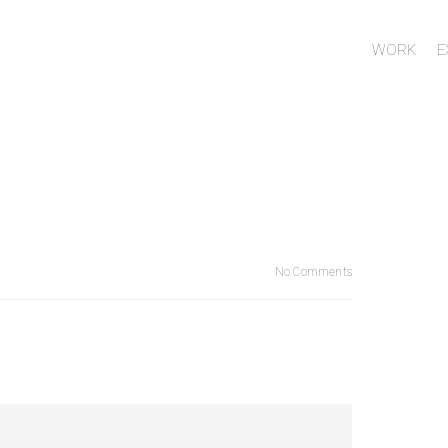
WORK
E
No Comments