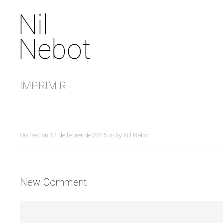
Nil
Nebot
IMPRIMIR
Drafted on
17 de febrer de 2015
in
by
Nil Nebot
New Comment