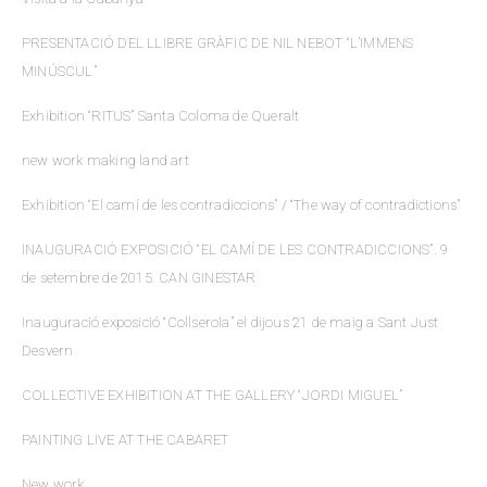
PRESENTACIÓ DEL LLIBRE GRÀFIC DE NIL NEBOT “L’IMMENS
MINÚSCUL”
Exhibition “RITUS” Santa Coloma de Queralt
new work making land art
Exhibition “El camí de les contradiccions” / “The way of contradictions”
INAUGURACIÓ EXPOSICIÓ “EL CAMÍ DE LES CONTRADICCIONS”. 9
de setembre de 2015. CAN GINESTAR
Inauguració exposició “Collserola” el dijous 21 de maig a Sant Just
Desvern
COLLECTIVE EXHIBITION AT THE GALLERY “JORDI MIGUEL”
PAINTING LIVE AT THE CABARET
New work