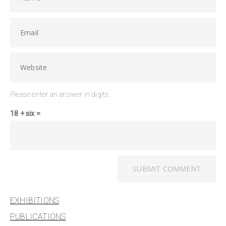
Please enter an answer in digits:
18 + six =
EXHIBITIONS
PUBLICATIONS