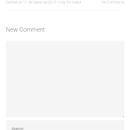
Drafted on
17 de febrer de 2015
in
by
Nil Nebot
No Comments
New Comment