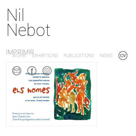
Nil
Nebot
IMPRIMIR
WORK
EXHIBITIONS
PUBLICATIONS
NEWS