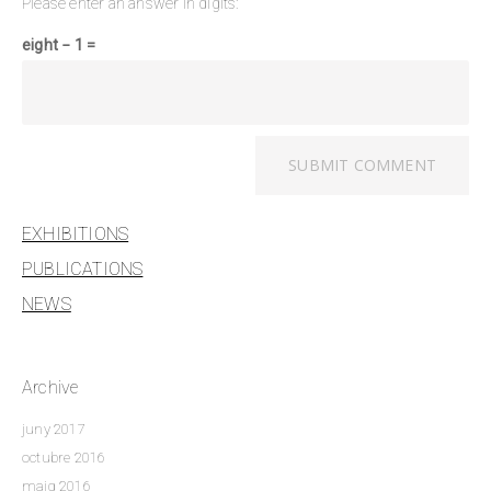
Please enter an answer in digits:
eight − 1 =
EXHIBITIONS
PUBLICATIONS
NEWS
Archive
juny 2017
octubre 2016
maig 2016