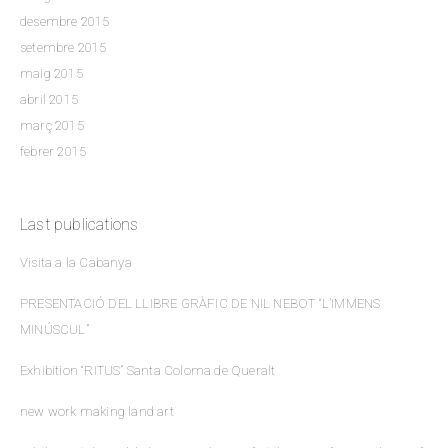
desembre 2015
setembre 2015
maig 2015
abril 2015
març 2015
febrer 2015
Last publications
Visita a la Cabanya
PRESENTACIÓ DEL LLIBRE GRÀFIC DE NIL NEBOT “L’IMMENS
MINÚSCUL”
Exhibition “RITUS” Santa Coloma de Queralt
new work making land art