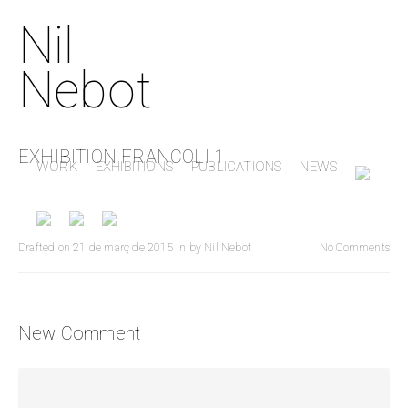
Nil
Nebot
EXHIBITION FRANCOLI 1
WORK
EXHIBITIONS
PUBLICATIONS
NEWS
Drafted on
21 de març de 2015
in
by
Nil Nebot
No Comments
New Comment