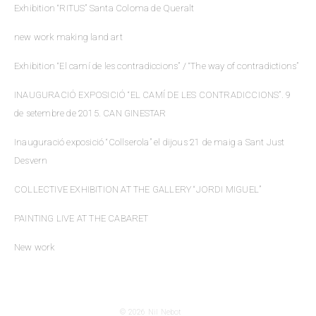
Exhibition “RITUS” Santa Coloma de Queralt
new work making land art
Exhibition “El camí de les contradiccions” / “The way of contradictions”
INAUGURACIÓ EXPOSICIÓ “EL CAMÍ DE LES CONTRADICCIONS”. 9
de setembre de 2015. CAN GINESTAR
Inauguració exposició “Collserola” el dijous 21 de maig a Sant Just
Desvern
COLLECTIVE EXHIBITION AT THE GALLERY “JORDI MIGUEL”
PAINTING LIVE AT THE CABARET
New work
© 2026
Nil Nebot