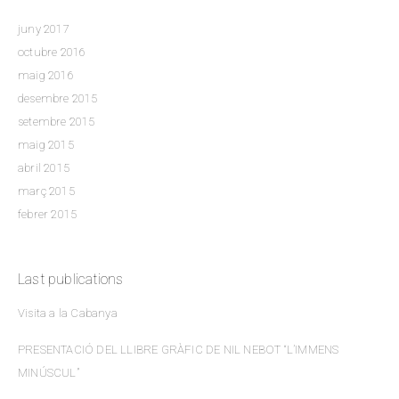
juny 2017
octubre 2016
maig 2016
desembre 2015
setembre 2015
maig 2015
abril 2015
març 2015
febrer 2015
Last publications
Visita a la Cabanya
PRESENTACIÓ DEL LLIBRE GRÀFIC DE NIL NEBOT “L’IMMENS
MINÚSCUL”