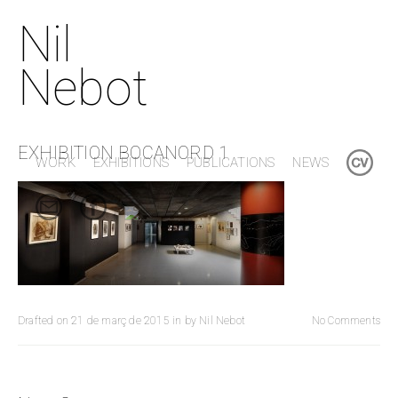
Nil
Nebot
EXHIBITION BOCANORD 1
WORK
EXHIBITIONS
PUBLICATIONS
NEWS
Drafted on
21 de març de 2015
in
by
Nil Nebot
No Comments