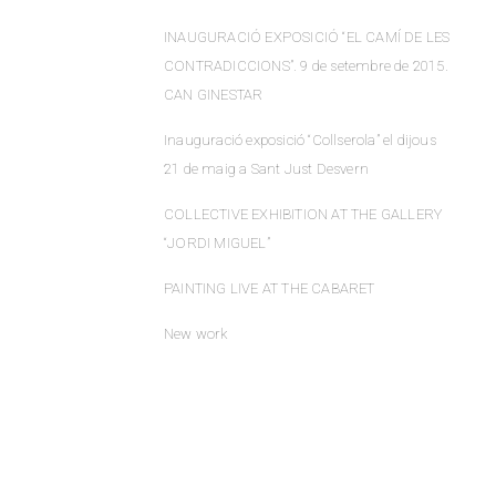
INAUGURACIÓ EXPOSICIÓ “EL CAMÍ DE LES
CONTRADICCIONS”. 9 de setembre de 2015.
CAN GINESTAR
Inauguració exposició “Collserola” el dijous
21 de maig a Sant Just Desvern
COLLECTIVE EXHIBITION AT THE GALLERY
“JORDI MIGUEL”
PAINTING LIVE AT THE CABARET
New work