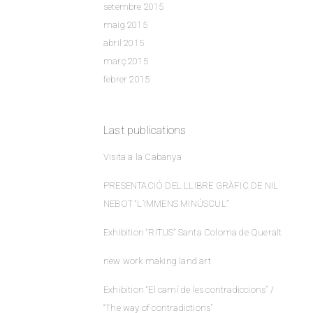
setembre 2015
maig 2015
abril 2015
març 2015
febrer 2015
Last publications
Visita a la Cabanya
PRESENTACIÓ DEL LLIBRE GRÀFIC DE NIL
NEBOT “L’IMMENS MINÚSCUL”
Exhibition “RITUS” Santa Coloma de Queralt
new work making land art
Exhibition “El camí de les contradiccions” /
“The way of contradictions”