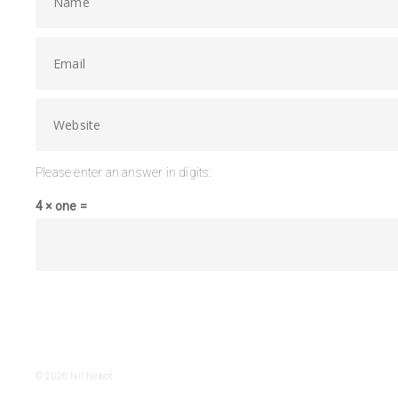
Please enter an answer in digits:
4 × one =
© 2026
Nil Nebot