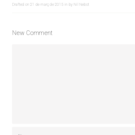
Drafted on
21 de març de 2015
in
by
Nil Nebot
New Comment