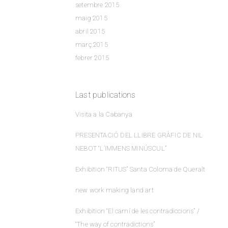
setembre 2015
maig 2015
abril 2015
març 2015
febrer 2015
Last publications
Visita a la Cabanya
PRESENTACIÓ DEL LLIBRE GRÀFIC DE NIL
NEBOT “L’IMMENS MINÚSCUL”
Exhibition “RITUS” Santa Coloma de Queralt
new work making land art
Exhibition “El camí de les contradiccions” /
“The way of contradictions”