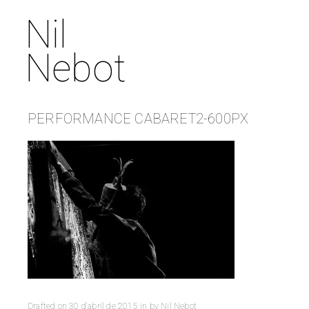
Nil
Nebot
PERFORMANCE CABARET2-600PX
Drafted on
30 d'abril de 2015
in
by
Nil Nebot