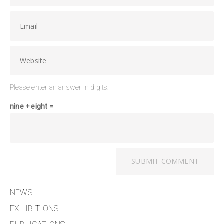
Please enter an answer in digits:
nine + eight =
NEWS
EXHIBITIONS