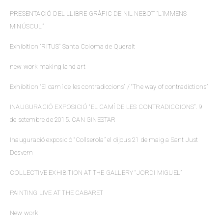
PRESENTACIÓ DEL LLIBRE GRÀFIC DE NIL NEBOT “L’IMMENS
MINÚSCUL”
Exhibition “RITUS” Santa Coloma de Queralt
new work making land art
Exhibition “El camí de les contradiccions” / “The way of contradictions”
INAUGURACIÓ EXPOSICIÓ “EL CAMÍ DE LES CONTRADICCIONS”. 9
de setembre de 2015. CAN GINESTAR
Inauguració exposició “Collserola” el dijous 21 de maig a Sant Just
Desvern
COLLECTIVE EXHIBITION AT THE GALLERY “JORDI MIGUEL”
PAINTING LIVE AT THE CABARET
New work