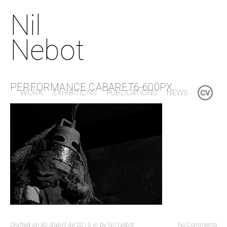
Nil
Nebot
PERFORMANCE CABARET6-600PX
WORK
EXHIBITIONS
PUBLICATIONS
NEWS
Drafted on
30 d'abril de 2015
in
by
Nil Nebot
No Comments