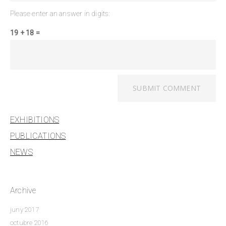
Please enter an answer in digits:
19 + 18 =
EXHIBITIONS
PUBLICATIONS
NEWS
Archive
juny 2017
octubre 2016