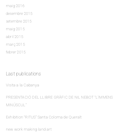
maig 2016
desembre 2015
setembre 2015
maig 2015
abril 2015
març 2015
febrer 2015
Last publications
Visita a la Cabanya
PRESENTACIÓ DEL LLIBRE GRÀFIC DE NIL NEBOT “L’IMMENS
MINÚSCUL”
Exhibition “RITUS” Santa Coloma de Queralt
new work making land art