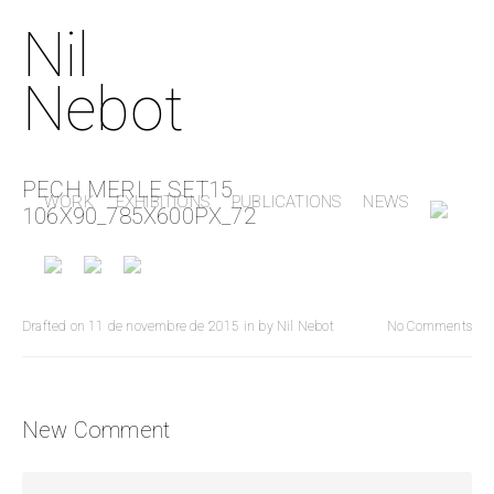
Nil
Nebot
PECH MERLE SET15
WORK
EXHIBITIONS
PUBLICATIONS
NEWS
106X90_785X600PX_72
Drafted on
11 de novembre de 2015
in
by
Nil Nebot
No Comments
New Comment