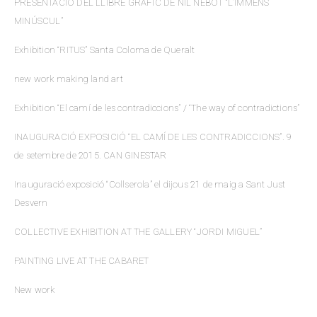
PRESENTACIÓ DEL LLIBRE GRÀFIC DE NIL NEBOT “L’IMMENS
MINÚSCUL”
Exhibition “RITUS” Santa Coloma de Queralt
new work making land art
Exhibition “El camí de les contradiccions” / “The way of contradictions”
INAUGURACIÓ EXPOSICIÓ “EL CAMÍ DE LES CONTRADICCIONS”. 9
de setembre de 2015. CAN GINESTAR
Inauguració exposició “Collserola” el dijous 21 de maig a Sant Just
Desvern
COLLECTIVE EXHIBITION AT THE GALLERY “JORDI MIGUEL”
PAINTING LIVE AT THE CABARET
New work