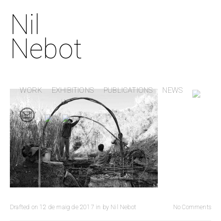
Nil
Nebot
WORK
EXHIBITIONS
PUBLICATIONS
NEWS
Drafted on
12 de maig de 2017
in
by
Nil Nebot
No Comments