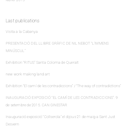
Last publications
Visita a la Cabanya
PRESENTACIÓ DEL LLIBRE GRÀFIC DE NIL NEBOT “L’IMMENS
MINÚSCUL”
Exhibition “RITUS” Santa Coloma de Queralt
new work making land art
Exhibition “El camí de les contradiccions” / “The way of contradictions”
INAUGURACIÓ EXPOSICIÓ “EL CAMÍ DE LES CONTRADICCIONS”. 9
de setembre de 2015. CAN GINESTAR
Inauguració exposició “Collserola” el dijous 21 de maig a Sant Just
Desvern