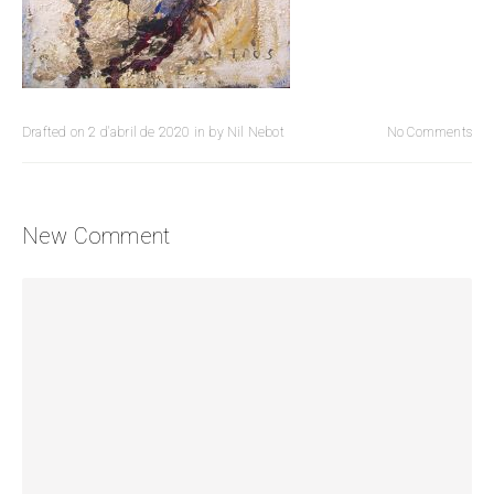
Drafted on
2 d'abril de 2020
in
by
Nil Nebot
No Comments
New Comment