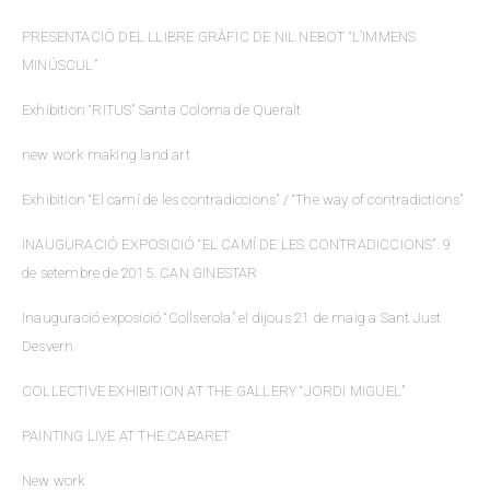
PRESENTACIÓ DEL LLIBRE GRÀFIC DE NIL NEBOT “L’IMMENS
MINÚSCUL”
Exhibition “RITUS” Santa Coloma de Queralt
new work making land art
Exhibition “El camí de les contradiccions” / “The way of contradictions”
INAUGURACIÓ EXPOSICIÓ “EL CAMÍ DE LES CONTRADICCIONS”. 9
de setembre de 2015. CAN GINESTAR
Inauguració exposició “Collserola” el dijous 21 de maig a Sant Just
Desvern
COLLECTIVE EXHIBITION AT THE GALLERY “JORDI MIGUEL”
PAINTING LIVE AT THE CABARET
New work