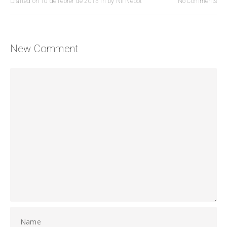
Drafted on
10 de febrer de 2015
in
by
Nil Nebot
No Comments
New Comment