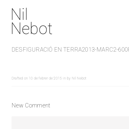
Nil
Nebot
DESFIGURACIÓ EN TERRA2013-MARC2-600
Drafted on
10 de febrer de 2015
in
by
Nil Nebot
New Comment