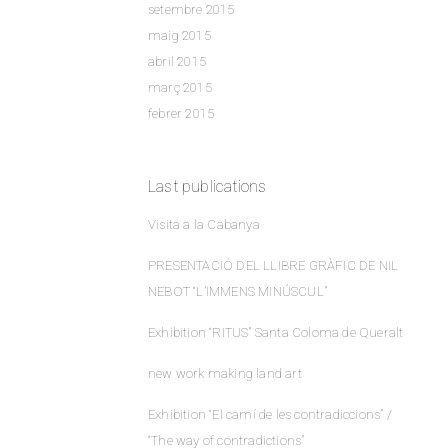
setembre 2015
maig 2015
abril 2015
març 2015
febrer 2015
Last publications
Visita a la Cabanya
PRESENTACIÓ DEL LLIBRE GRÀFIC DE NIL
NEBOT “L’IMMENS MINÚSCUL”
Exhibition “RITUS” Santa Coloma de Queralt
new work making land art
Exhibition “El camí de les contradiccions” /
“The way of contradictions”