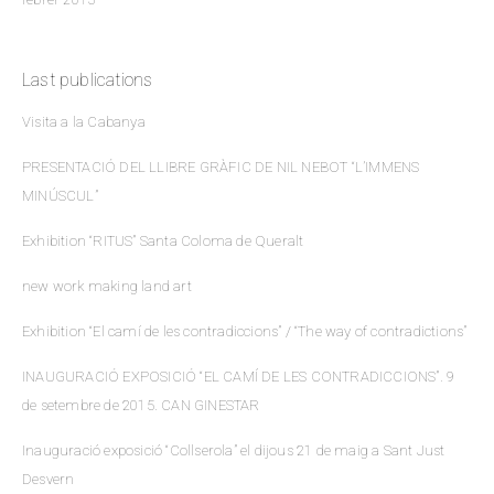
Last publications
Visita a la Cabanya
PRESENTACIÓ DEL LLIBRE GRÀFIC DE NIL NEBOT “L’IMMENS
MINÚSCUL”
Exhibition “RITUS” Santa Coloma de Queralt
new work making land art
Exhibition “El camí de les contradiccions” / “The way of contradictions”
INAUGURACIÓ EXPOSICIÓ “EL CAMÍ DE LES CONTRADICCIONS”. 9
de setembre de 2015. CAN GINESTAR
Inauguració exposició “Collserola” el dijous 21 de maig a Sant Just
Desvern