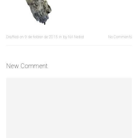
Drafted on
9 de febrer de 2015
in
by
Nil Nebot
No Comments
New Comment