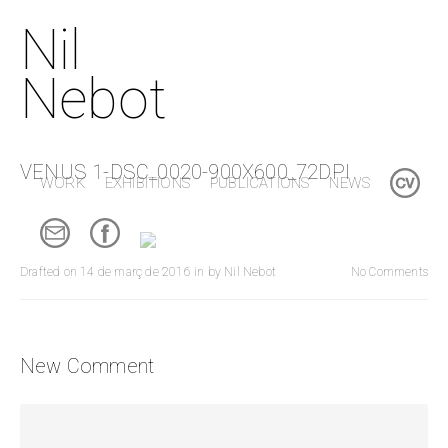
Nil
Nebot
VENUS 1-DSC_0020-900X600_72DPI
WORK
EXHIBITIONS
PUBLICATIONS
NEWS
Drafted on
14 de març de 2016
in
by
Nil Nebot
No Comments
New Comment