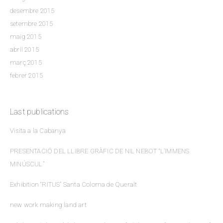
desembre 2015
setembre 2015
maig 2015
abril 2015
març 2015
febrer 2015
Last publications
Visita a la Cabanya
PRESENTACIÓ DEL LLIBRE GRÀFIC DE NIL NEBOT “L’IMMENS
MINÚSCUL”
Exhibition “RITUS” Santa Coloma de Queralt
new work making land art