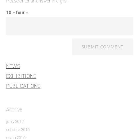
Please enter an answer in digits:
10 − four =
NEWS
EXHIBITIONS
PUBLICATIONS
Archive
juny 2017
octubre 2016
maig 2016